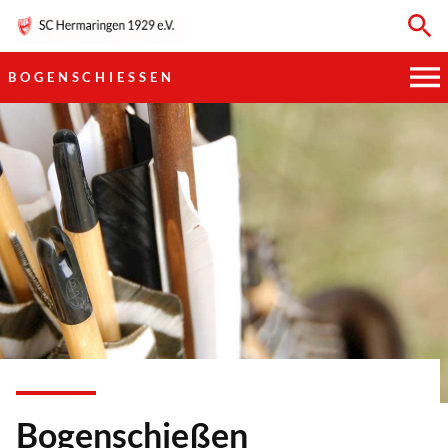
BOGENSCHIESSEN
HAUPTVEREIN
SPORTKEGELN
FUSSBALL
GYMNASTIK
TISCHTENNIS
BOGENSCHIESSEN
Bogenschießen