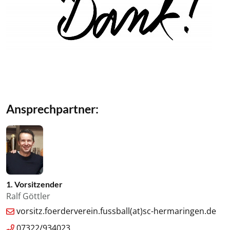
Ansprechpartner:
1. Vorsitzender
Ralf Göttler
vorsitz.foerderverein.fussball(at)sc-hermaringen.de
07322/934023