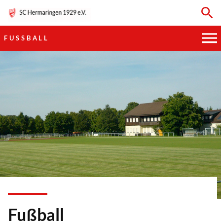
FUSSBALL
HAUPTVEREIN
SPORTKEGELN
FUSSBALL
GYMNASTIK
TISCHTENNIS
BOGENSCHIESSEN
Fußball