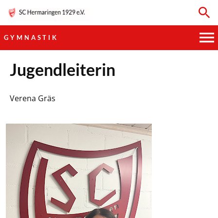
GYMNASTIK
HAUPTVEREIN
Jugendleiterin
SPORTKEGELN
Verena Gräs
FUSSBALL
GYMNASTIK
TISCHTENNIS
BOGENSCHIESSEN