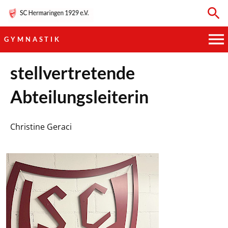
GYMNASTIK
HAUPTVEREIN
stellvertretende
Abteilungsleiterin
SPORTKEGELN
FUSSBALL
Christine Geraci
GYMNASTIK
TISCHTENNIS
BOGENSCHIESSEN