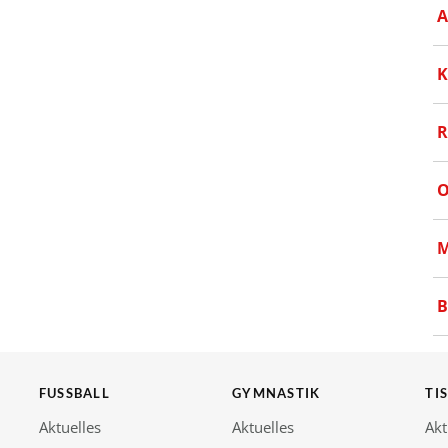
A
K
R
O
M
B
FUSSBALL
GYMNASTIK
TI
Aktuelles
Aktuelles
Akt