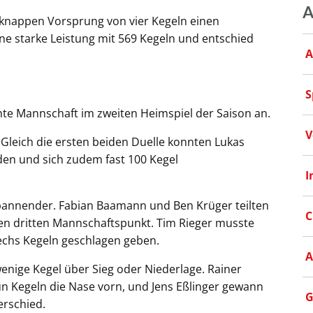
A
m knappen Vorsprung von vier Kegeln einen
ne starke Leistung mit 569 Kegeln und entschied
A
S
te Mannschaft im zweiten Heimspiel der Saison an.
V
n: Gleich die ersten beiden Duelle konnten Lukas
iden und sich zudem fast 100 Kegel
I
 spannender. Fabian Baamann und Ben Krüger teilten
C
en dritten Mannschaftspunkt. Tim Rieger musste
echs Kegeln geschlagen geben.
A
enige Kegel über Sieg oder Niederlage. Rainer
n Kegeln die Nase vorn, und Jens Eßlinger gewann
G
erschied.