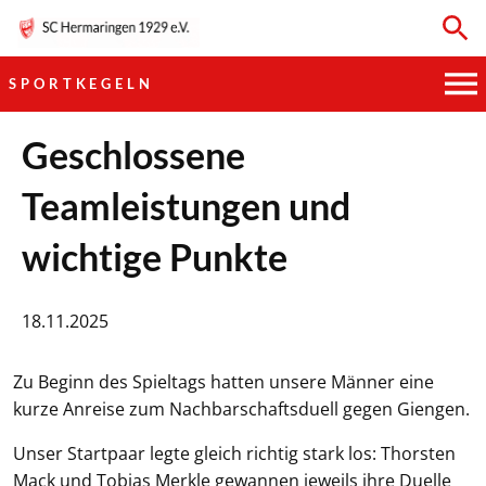
SPORTKEGELN
HAUPTVEREIN
Geschlossene
Teamleistungen und
SPORTKEGELN
wichtige Punkte
FUSSBALL
GYMNASTIK
18.11.2025
TISCHTENNIS
Zu Beginn des Spieltags hatten unsere Männer eine
kurze Anreise zum Nachbarschaftsduell gegen Giengen.
BOGENSCHIESSEN
Unser Startpaar legte gleich richtig stark los: Thorsten
Mack und Tobias Merkle gewannen jeweils ihre Duelle