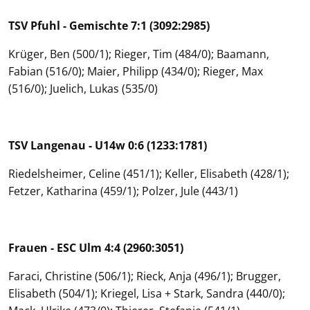
TSV Pfuhl - Gemischte 7:1 (3092:2985)
Krüger, Ben (500/1); Rieger, Tim (484/0); Baamann,
Fabian (516/0); Maier, Philipp (434/0); Rieger, Max
(516/0); Juelich, Lukas (535/0)
TSV Langenau - U14w 0:6 (1233:1781)
Riedelsheimer, Celine (451/1); Keller, Elisabeth (428/1);
Fetzer, Katharina (459/1); Polzer, Jule (443/1)
Frauen - ESC Ulm 4:4 (2960:3051)
Faraci, Christine (506/1); Rieck, Anja (496/1); Brugger,
Elisabeth (504/1); Kriegel, Lisa + Stark, Sandra (440/0);