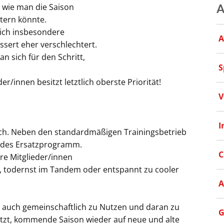
 wie man die Saison
A
tern könnte.
sich insbesondere
A
ssert eher verschlechtert.
 sich für den Schritt,
S
/innen besitzt letztlich oberste Priorität!
V
I
lsch. Neben den standardmäßigen Trainingsbetrieb
nendes Ersatzprogramm.
C
re Mitglieder/innen
, todernst im Tandem oder entspannt zu cooler
A
ls auch gemeinschaftlich zu Nutzen und daran zu
G
jetzt, kommende Saison wieder auf neue und alte