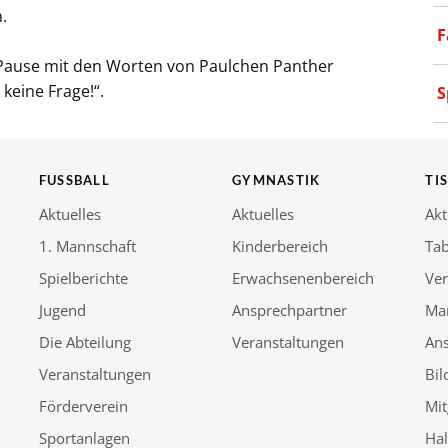
.
F
e Pause mit den Worten von Paulchen Panther
 keine Frage!“.
S
FUSSBALL
GYMNASTIK
TI
Aktuelles
Aktuelles
Akt
1. Mannschaft
Kinderbereich
Tab
Spielberichte
Erwachsenenbereich
Ver
Jugend
Ansprechpartner
Ma
Die Abteilung
Veranstaltungen
An
Veranstaltungen
Bil
Förderverein
Mit
Sportanlagen
Ha