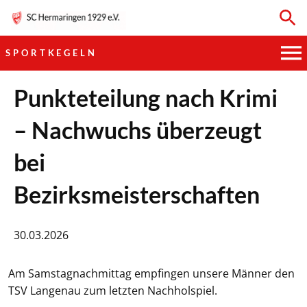
SPORTKEGELN
HAUPTVEREIN
Punkteteilung nach Krimi
– Nachwuchs überzeugt
SPORTKEGELN
bei
FUSSBALL
Bezirksmeisterschaften
GYMNASTIK
TISCHTENNIS
30.03.2026
BOGENSCHIESSEN
Am Samstagnachmittag empfingen unsere Männer den
TSV Langenau zum letzten Nachholspiel.