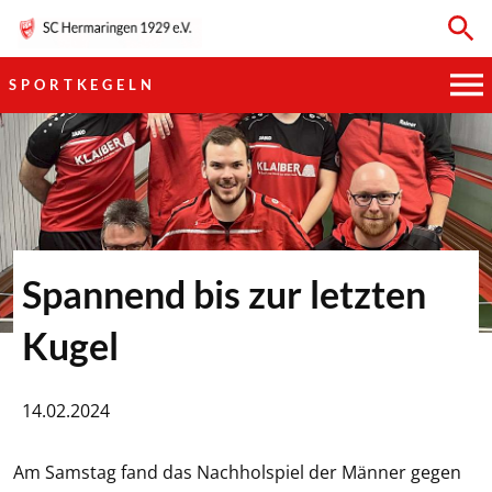
SPORTKEGELN
HAUPTVEREIN
SPORTKEGELN
FUSSBALL
Spannend bis zur letzten
GYMNASTIK
Kugel
TISCHTENNIS
14.02.2024
BOGENSCHIESSEN
Am Samstag fand das Nachholspiel der Männer gegen