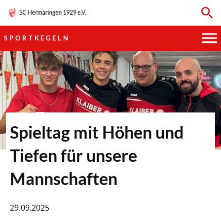
SPORTKEGELN
HAUPTVEREIN
SPORTKEGELN
FUSSBALL
Spieltag mit Höhen und
GYMNASTIK
Tiefen für unsere
TISCHTENNIS
Mannschaften
BOGENSCHIESSEN
29.09.2025