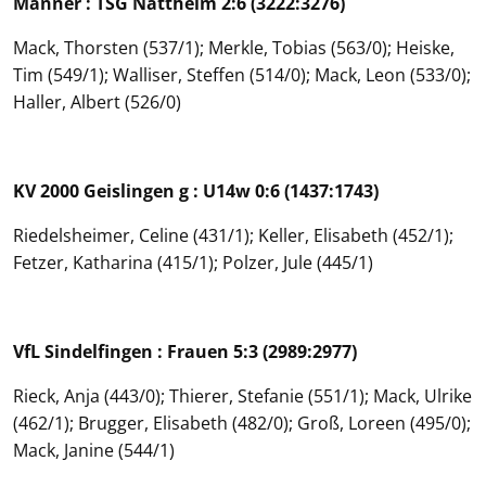
Männer : TSG Nattheim 2:6 (3222:3276)
Mack, Thorsten (537/1); Merkle, Tobias (563/0); Heiske,
Tim (549/1); Walliser, Steffen (514/0); Mack, Leon (533/0);
Haller, Albert (526/0)
KV 2000 Geislingen g : U14w 0:6 (1437:1743)
Riedelsheimer, Celine (431/1); Keller, Elisabeth (452/1);
Fetzer, Katharina (415/1); Polzer, Jule (445/1)
VfL Sindelfingen : Frauen 5:3 (2989:2977)
Rieck, Anja (443/0); Thierer, Stefanie (551/1); Mack, Ulrike
(462/1); Brugger, Elisabeth (482/0); Groß, Loreen (495/0);
Mack, Janine (544/1)