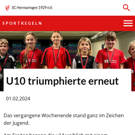
SPORTKEGELN
HAUPTVEREIN
SPORTKEGELN
FUSSBALL
U10 triumphierte erneut
GYMNASTIK
01.02.2024
TISCHTENNIS
Das vergangene Wochenende stand ganz im Zeichen
BOGENSCHIESSEN
der Jugend.