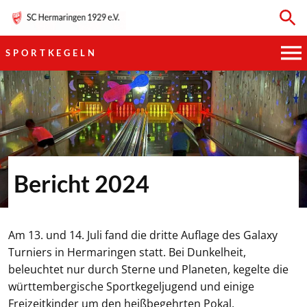
SPORTKEGELN
HAUPTVEREIN
SPORTKEGELN
FUSSBALL
Bericht 2024
GYMNASTIK
TISCHTENNIS
Am 13. und 14. Juli fand die dritte Auflage des Galaxy
Turniers in Hermaringen statt. Bei Dunkelheit,
BOGENSCHIESSEN
beleuchtet nur durch Sterne und Planeten, kegelte die
württembergische Sportkegeljugend und einige
Freizeitkinder um den heißbegehrten Pokal.