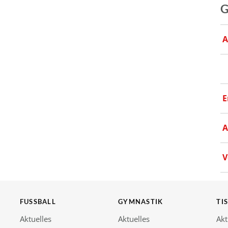
G
A
E
A
V
FUSSBALL
GYMNASTIK
TI
Aktuelles
Aktuelles
Akt