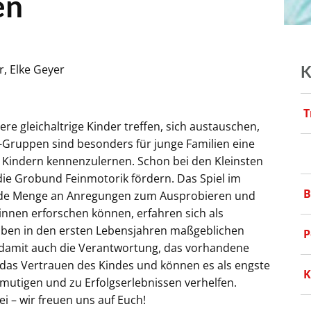
en
r, Elke Geyer
K
T
e gleichaltrige Kinder treffen, sich austauschen,
d-Gruppen sind besonders für junge Familien eine
en Kindern kennenzulernen. Schon bei den Kleinsten
e Grobund Feinmotorik fördern. Das Spiel im
B
jede Menge an Anregungen zum Ausprobieren und
Sinnen erforschen können, erfahren sich als
haben in den ersten Lebensjahren maßgeblichen
P
n damit auch die Verantwortung, das vorhandene
n das Vertrauen des Kindes und können es als engste
K
utigen und zu Erfolgserlebnissen verhelfen.
i – wir freuen uns auf Euch!