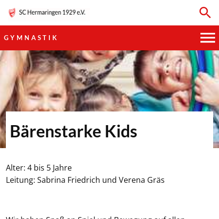
GYMNASTIK
HAUPTVEREIN
SPORTKEGELN
FUSSBALL
Bärenstarke Kids
GYMNASTIK
TISCHTENNIS
Alter: 4 bis 5 Jahre
Leitung: Sabrina Friedrich und Verena Gräs
BOGENSCHIESSEN