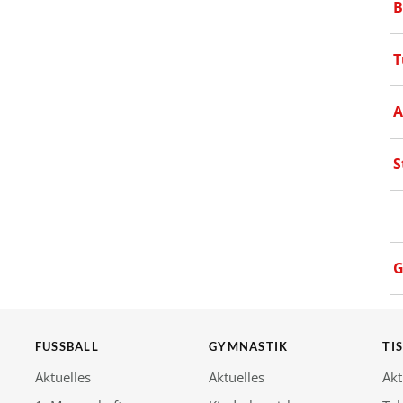
B
T
A
S
G
FUSSBALL
GYMNASTIK
TI
Aktuelles
Aktuelles
Akt