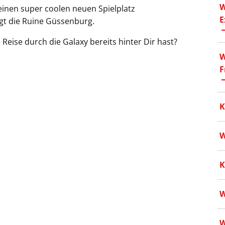
W
einen super coolen neuen Spielplatz
E
gt die Ruine Güssenburg.
Reise durch die Galaxy bereits hinter Dir hast?
W
F
K
W
K
W
W